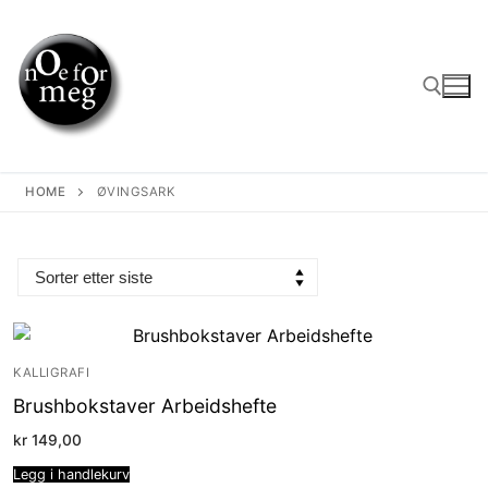
Skip
to
content
Search for:
HOME
ØVINGSARK
KALLIGRAFI
Brushbokstaver Arbeidshefte
kr
149,00
Legg i handlekurv