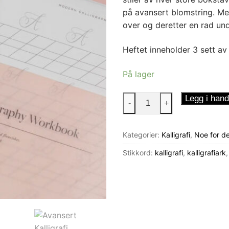
på avansert blomstring. Me
over og deretter en rad un
Heftet inneholder 3 sett av 
På lager
Avansert
Legg i hand
-
+
Kalligrafi
Arbeidshefte
Kategorier:
Kalligrafi
,
Noe for de
antall
Stikkord:
kalligrafi
,
kalligrafiark