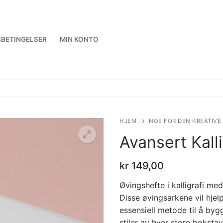
BETINGELSER
MIN KONTO
HJEM
NOE FOR DEN KREATIVE
Avansert Kall
kr
149,00
Øvingshefte i kalligrafi m
Disse øvingsarkene vil hje
essensiell metode til å byg
stiler av hver store bokst