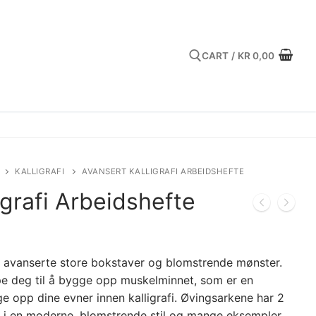
CART
/
KR
0,00
Search for:
KALLIGRAFI
AVANSERT KALLIGRAFI ARBEIDSHEFTE
igrafi Arbeidshefte
ed avanserte store bokstaver og blomstrende mønster.
lpe deg til å bygge opp muskelminnet, som er en
ge opp dine evner innen kalligrafi. Øvingsarkene har 2
av i en moderne, blomstrende stil og mange eksempler