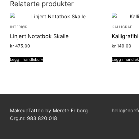
Relaterte produkter
INTERIØR
KALLIGRAFI
Linjert Notatbok Skalle
Kalligrafi
kr
475,00
kr
149,00
Legg i handlekurv
Legg i handle
MakeupTattoo by Merete Friborg
hello@noef
Org.nr. 983 820 018