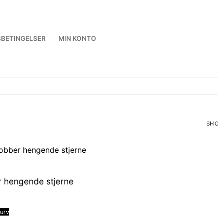
BETINGELSER
MIN KONTO
SHO
SOR
BY
LAT
 hengende stjerne
kurv