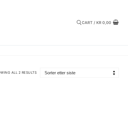
CART
/
KR
0,00
Search for:
WING ALL 2 RESULTS
TED
EST