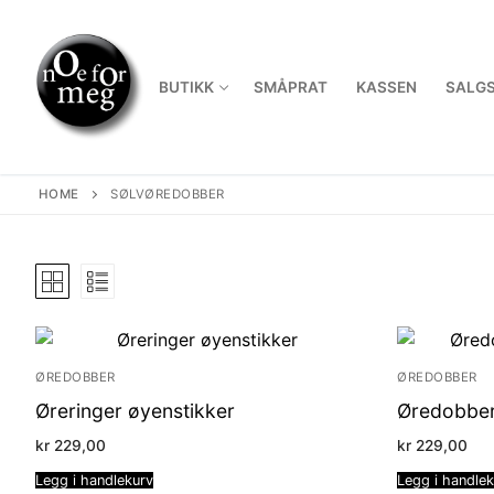
Skip
to
content
BUTIKK
SMÅPRAT
KASSEN
SALGS
HOME
SØLVØREDOBBER
ØREDOBBER
ØREDOBBER
Øreringer øyenstikker
Øredobber
kr
229,00
kr
229,00
Legg i handlekurv
Legg i handle