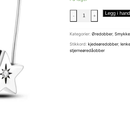
Øredobber
Legg i hand
-
+
hengende
stjerne
Kategorier:
Øredobber
,
Smykkes
antall
Stikkord:
kjedeøredobber
,
lenk
stjerneøredåobber