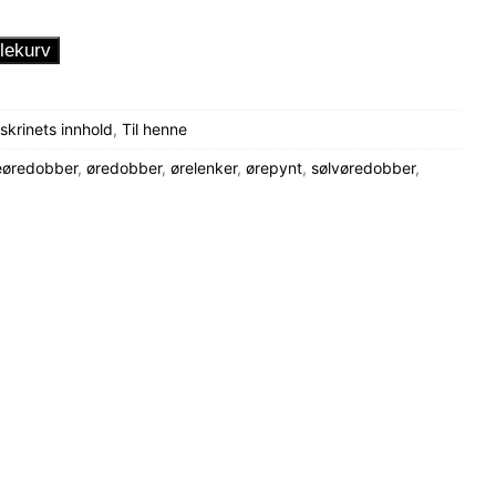
lekurv
krinets innhold
,
Til henne
eøredobber
,
øredobber
,
ørelenker
,
ørepynt
,
sølvøredobber
,