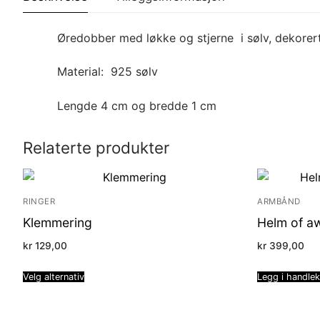
Øredobber med løkke og stjerne i sølv, dekorert 
Material: 925 sølv
Lengde 4 cm og bredde 1 cm
Relaterte produkter
RINGER
ARMBÅND
Klemmering
Helm of a
kr
129,00
kr
399,00
Velg alternativ
Legg i handle