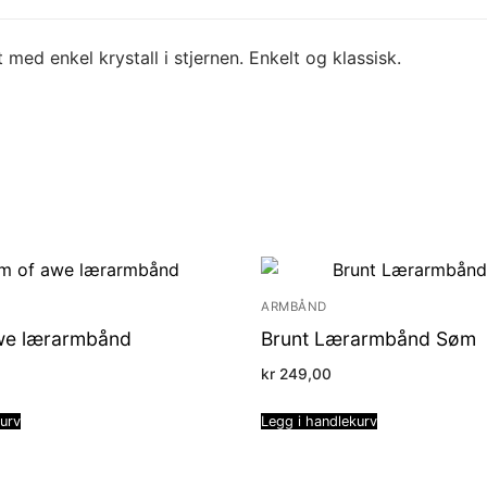
med enkel krystall i stjernen. Enkelt og klassisk.
ARMBÅND
we lærarmbånd
Brunt Lærarmbånd Søm
kr
249,00
kurv
Legg i handlekurv