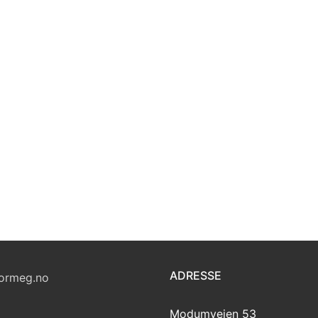
ADRESSE
ormeg.no
Modumveien 53