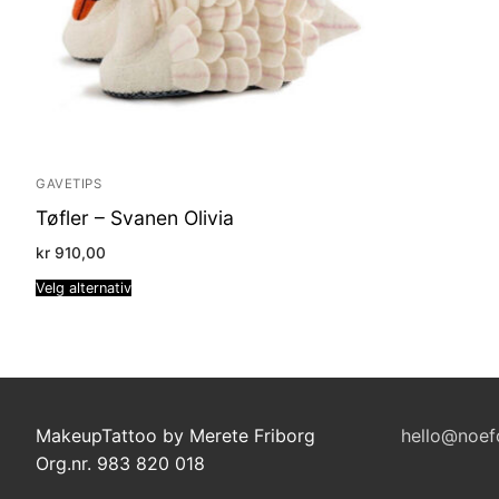
GAVETIPS
Tøfler – Svanen Olivia
kr
910,00
Velg alternativ
MakeupTattoo by Merete Friborg
hello@noef
Org.nr. 983 820 018