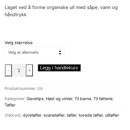
Laget ved å forme organiske ull med såpe, vann og
håndtrykk
Velg størrelse
Tøfler
Legg i handlekurv
-
+
-
Svanen
Produktnummer:
I/A
Olivia
antall
Kategorier:
Gavetips
,
Høst og vinter
,
Til barna
,
Til føttene
,
Tøfler
Stikkord:
dyretøfler
,
svanetøfler
,
tøfler
,
tovede tøfler
,
ulltøfler