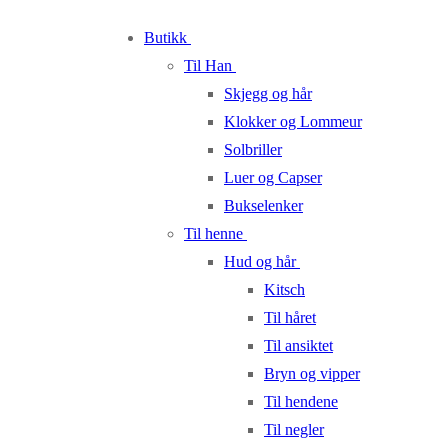
Skip
Menu
Close
Butikk
to
Til Han
content
Skjegg og hår
Klokker og Lommeur
Solbriller
Luer og Capser
Bukselenker
Til henne
Hud og hår
Kitsch
Til håret
Til ansiktet
Bryn og vipper
Til hendene
Til negler