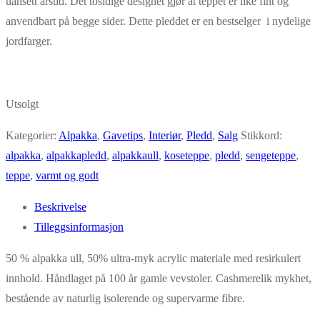
uansett årstid. Det tosidige designet gjør at teppet er like fint og
anvendbart på begge sider. Dette pleddet er en bestselger i nydelige
jordfarger.
Utsolgt
Kategorier:
Alpakka
,
Gavetips
,
Interiør
,
Pledd
,
Salg
Stikkord:
alpakka
,
alpakkapledd
,
alpakkaull
,
koseteppe
,
pledd
,
sengeteppe
,
teppe
,
varmt og godt
Beskrivelse
Tilleggsinformasjon
50 % alpakka ull, 50% ultra-myk acrylic materiale med resirkulert
innhold. Håndlaget på 100 år gamle vevstoler. Cashmerelik mykhet,
bestående av naturlig isolerende og supervarme fibre.