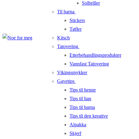
Solbriller
Til barna
Stickers
Tøfler
Kitsch
Tatovering
Etterbehandlingsprodukter
Vannfast Tatovering
Vikingsmykker
Gavetips
Tips til henne
Tips til han
Tips til barna
Tips til den kreative
Alpakka
Skjerf