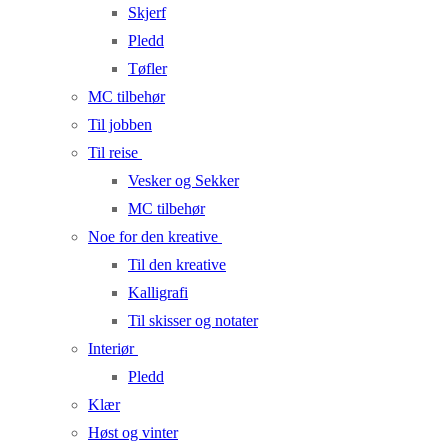
Skjerf
Pledd
Tøfler
MC tilbehør
Til jobben
Til reise
Vesker og Sekker
MC tilbehør
Noe for den kreative
Til den kreative
Kalligrafi
Til skisser og notater
Interiør
Pledd
Klær
Høst og vinter