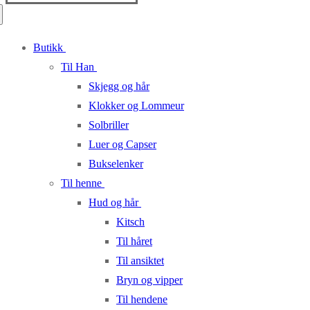
for:
Butikk
Til Han
Skjegg og hår
Klokker og Lommeur
Solbriller
Luer og Capser
Bukselenker
Til henne
Hud og hår
Kitsch
Til håret
Til ansiktet
Bryn og vipper
Til hendene