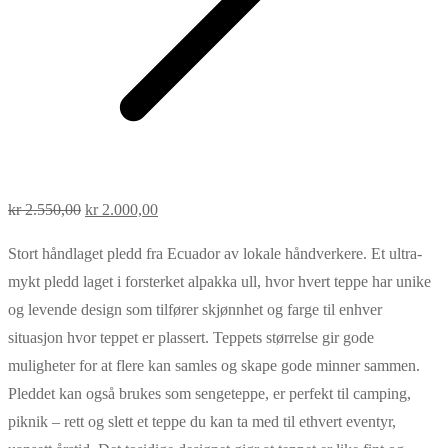
Opprinnelig
Nåværende
kr
2.550,00
kr
2.000,00
pris
pris
Stort håndlaget pledd fra Ecuador av lokale håndverkere. Et ultra-
var:
er:
mykt pledd laget i forsterket alpakka ull, hvor hvert teppe har unike
kr 2.550,00.
kr 2.000,00.
og levende design som tilfører skjønnhet og farge til enhver
situasjon hvor teppet er plassert. Teppets størrelse gir gode
muligheter for at flere kan samles og skape gode minner sammen.
Pleddet kan også brukes som sengeteppe, er perfekt til camping,
piknik – rett og slett et teppe du kan ta med til ethvert eventyr,