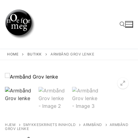
Skip
to
content
Search for:
HOME
BUTIKK
ARMBÅND GROV LENKE
HJEM
SMYKKESKRINETS INNHOLD
ARMBÅND
ARMBÅND
GROV LENKE