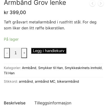
Armbånd Grov lenke
kr
399,00
Tøft gråsvart metallarmbånd i rustfritt stål. For deg
som liker den litt røffe bikerstilen.
På lager
Armbånd
Legg i handlekurv
-
+
Grov
lenke
Kategorier:
Armbånd
,
Smykker til Han
,
Smykkeskrinets innhold
,
antall
Til Han
Stikkord:
armbånd
,
armbånd MC
,
bikerarmbånd
Beskrivelse
Tilleggsinformasjon