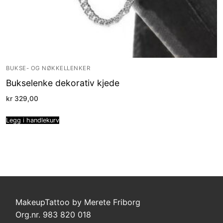
BUKSE- OG NØKKELLENKER
Bukselenke dekorativ kjede
kr
329,00
Legg i handlekurv
MakeupTattoo by Merete Friborg
Org.nr. 983 820 018