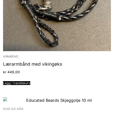
ARMBÅND
Lærarmbånd med vikingøks
kr
449,00
Legg i handlekurv
HUD OG HÅR