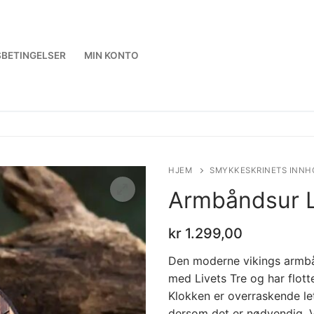
BETINGELSER
MIN KONTO
HJEM
SMYKKESKRINETS INNH
Armbåndsur L
kr
1.299,00
Den moderne vikings armbån
med Livets Tre og har flott
Klokken er overraskende le
dersom det er nødvendig. Vi