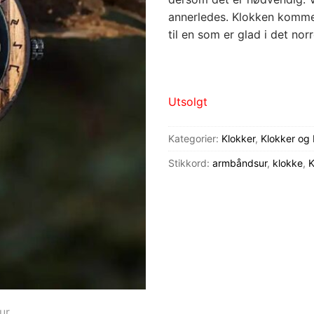
annerledes. Klokken kommer
til en som er glad i det nor
Utsolgt
Kategorier:
Klokker
,
Klokker og
Stikkord:
armbåndsur
,
klokke
,
K