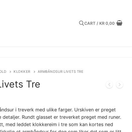
CART
/
KR
0,00
Search for:
OLD
KLOKKER
ARMBÅNDSUR LIVETS TRE
ivets Tre
dsur i treverk med ulike farger. Urskiven er preget
e detaljer. Rundt glasset er treverket preget med runer.
tt, med leddet klokkereim i tre som kan kortes ned
rkelig et armbåndsur for deg som liker det som er litt