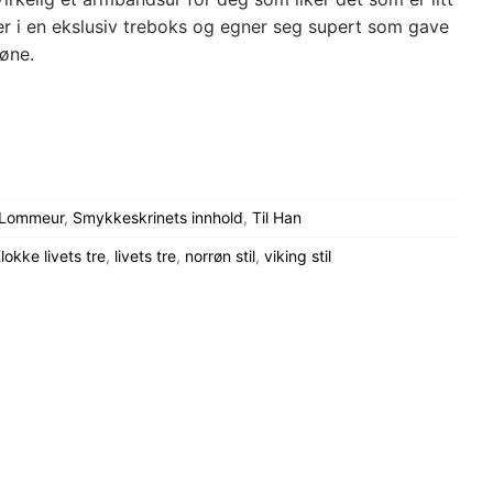
 i en ekslusiv treboks og egner seg supert som gave
røne.
 Lommeur
,
Smykkeskrinets innhold
,
Til Han
lokke livets tre
,
livets tre
,
norrøn stil
,
viking stil