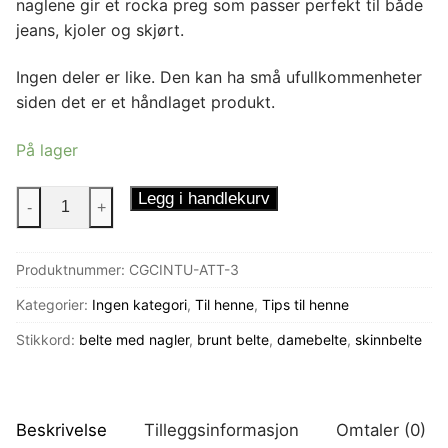
naglene gir et rocka preg som passer perfekt til både
jeans, kjoler og skjørt.
Ingen deler er like. Den kan ha små ufullkommenheter
siden det er et håndlaget produkt.
På lager
Brunt
Legg i handlekurv
-
+
skinnbelte
rustikk
Produktnummer:
CGCINTU-ATT-3
antall
Kategorier:
Ingen kategori
,
Til henne
,
Tips til henne
Stikkord:
belte med nagler
,
brunt belte
,
damebelte
,
skinnbelte
Beskrivelse
Tilleggsinformasjon
Omtaler (0)