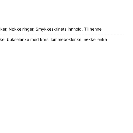
nker
,
Nøkkelringer
,
Smykkeskrinets innhold
,
Til henne
ke
,
bukselenke med kors
,
lommeboklenke
,
nøkkellenke