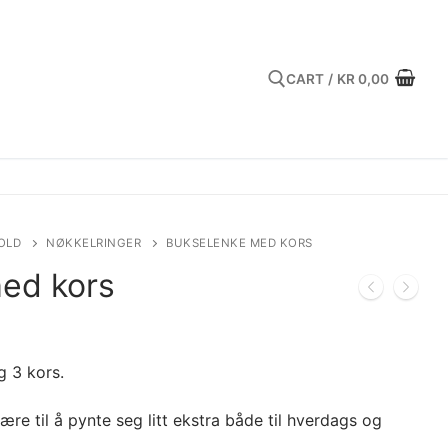
CART
/
KR
0,00
Search for:
OLD
NØKKELRINGER
BUKSELENKE MED KORS
ed kors
 3 kors.
ære til å pynte seg litt ekstra både til hverdags og