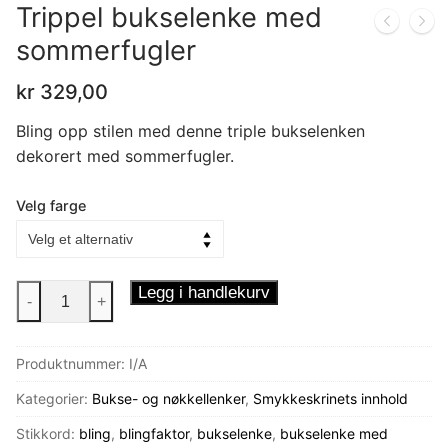
Trippel bukselenke med
sommerfugler
kr
329,00
Bling opp stilen med denne triple bukselenken
dekorert med sommerfugler.
Velg farge
Trippel
Legg i handlekurv
-
+
bukselenke
med
Produktnummer:
I/A
sommerfugler
antall
Kategorier:
Bukse- og nøkkellenker
,
Smykkeskrinets innhold
Stikkord:
bling
,
blingfaktor
,
bukselenke
,
bukselenke med