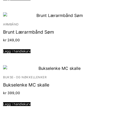
ARMBÅND
Brunt Lærarmbånd Søm
kr
249,00
Legg i handlekurv
BUKSE- OG NØKKELLENKER
Bukselenke MC skalle
kr
399,00
Legg i handlekurv