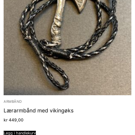
ARMBÅND
Lærarmbånd med vikingøks
kr
449,00
Legg i handlekurv