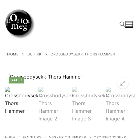
Skip
to
content
Search for:
HOME
BUTIKK
CROSSBODYSEKK THORS HAMMER
SALE!
HJEM
GAVETIPS
VESKER OG SEKKER
CROSSBODYSEKK