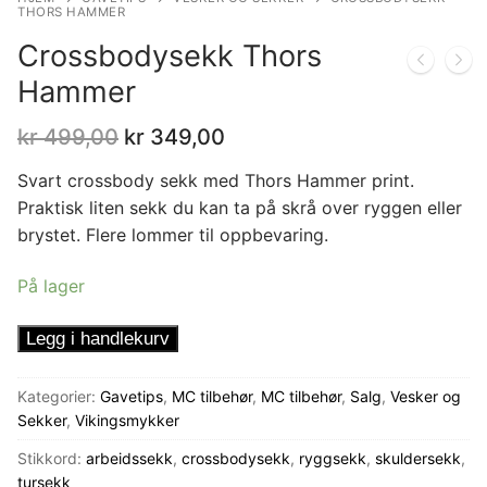
THORS HAMMER
Crossbodysekk Thors
Hammer
Opprinnelig
Nåværende
kr
499,00
kr
349,00
pris
pris
var:
er:
Svart crossbody sekk med Thors Hammer print.
kr 499,00.
kr 349,00.
Praktisk liten sekk du kan ta på skrå over ryggen eller
brystet. Flere lommer til oppbevaring.
På lager
Crossbodysekk
Legg i handlekurv
Thors
Hammer
Kategorier:
Gavetips
,
MC tilbehør
,
MC tilbehør
,
Salg
,
Vesker og
antall
Sekker
,
Vikingsmykker
Stikkord:
arbeidssekk
,
crossbodysekk
,
ryggsekk
,
skuldersekk
,
tursekk