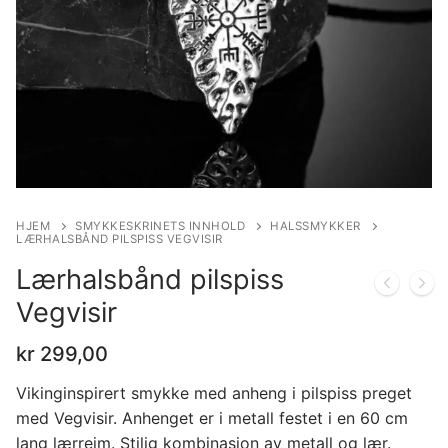
HJEM
SMYKKESKRINETS INNHOLD
HALSSMYKKER
LÆRHALSBÅND PILSPISS VEGVISIR
Lærhalsbånd pilspiss
Vegvisir
kr
299,00
Vikinginspirert smykke med anheng i pilspiss preget
med Vegvisir. Anhenget er i metall festet i en 60 cm
lang lærreim. Stilig kombinasjon av metall og lær.