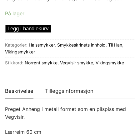
På lager
Lærhalsbånd
Legg i handlekurv
pilspiss
Vegvisir
Kategorier:
Halssmykker
,
Smykkeskrinets innhold
,
Til Han
,
antall
Vikingsmykker
Stikkord:
Norrønt smykke
,
Vegvisir smykke
,
Vikingsmykke
Beskrivelse
Tilleggsinformasjon
Preget Anheng i metall formet som en pilspiss med
Vegvisir.
Lærreim 60 cm