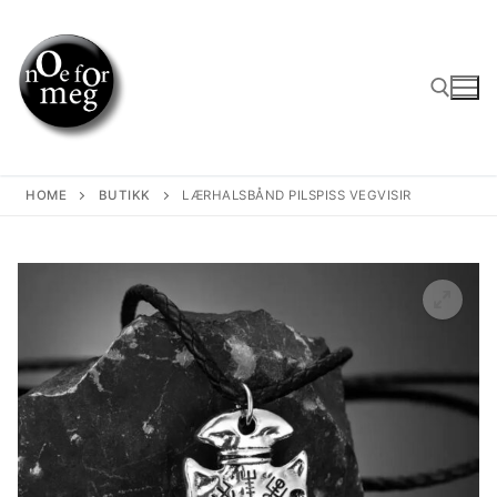
Skip
to
content
Search for:
HOME
BUTIKK
LÆRHALSBÅND PILSPISS VEGVISIR