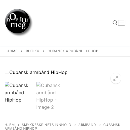
Skip
to
content
Search for:
HOME
BUTIKK
CUBANSK ARMBÅND HIPHOP
🔍
HJEM
SMYKKESKRINETS INNHOLD
ARMBÅND
CUBANSK
ARMBÅND HIPHOP