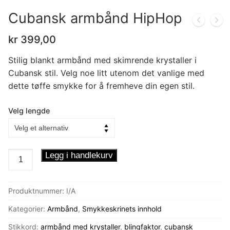
Cubansk armbånd HipHop
kr
399,00
Stilig blankt armbånd med skimrende krystaller i
Cubansk stil. Velg noe litt utenom det vanlige med
dette tøffe smykke for å fremheve din egen stil.
Velg lengde
Cubansk
Legg i handlekurv
armbånd
HipHop
Produktnummer:
I/A
antall
Kategorier:
Armbånd
,
Smykkeskrinets innhold
Stikkord:
armbånd med krystaller
,
blingfaktor
,
cubansk