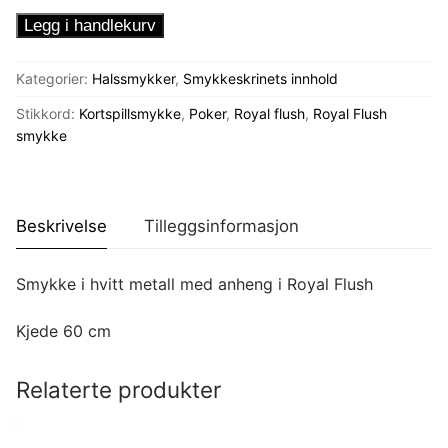
Smykke
Legg i handlekurv
med
Royal
Kategorier:
Halssmykker
,
Smykkeskrinets innhold
Flush
Stikkord:
Kortspillsmykke
,
Poker
,
Royal flush
,
Royal Flush
antall
smykke
Beskrivelse
Tilleggsinformasjon
Smykke i hvitt metall med anheng i Royal Flush
Kjede 60 cm
Relaterte produkter