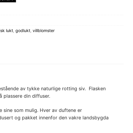
isk lukt
,
godlukt
,
villblomster
stående av tykke naturlige rotting siv. Flasken
 plassere din diffuser.
e sine som mulig. Hver av duftene er
odusert og pakket innenfor den vakre landsbygda