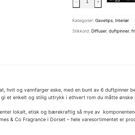
-
+
-
No.1
Kategorier:
Gavetips
,
Interiør
White
100ml
Stikkord:
Diffuser
,
duftpinner
,
fr
antall
t, hvit og vannfarger eske, med en bunt av 6 duftpinner be
gi et enkelt og stilig uttrykk i ethvert rom du måtte ønske å
henter lokalt, etisk og bærekraftig så mye av komponenten
mes & Co Fragrance i Dorset – hele varesortimentet er pr