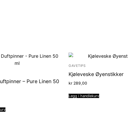
GAVETIPS
Kjøleveske Øyenstikker
Duftpinner – Pure Linen 50
kr
289,00
Legg i handlekurv
kurv