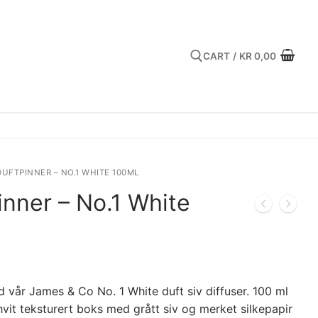
CART
/
KR
0,00
Search for:
UFTPINNER – NO.1 WHITE 100ML
inner – No.1 White
 vår James & Co No. 1 White duft siv diffuser. 100 ml
 hvit teksturert boks med grått siv og merket silkepapir