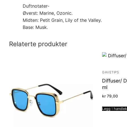
Duftnotater-
Øverst: Marine, Ozonic.
Midten: Petit Grain, Lily of the Valley.
Base: Musk.
Relaterte produkter
GAVETIPS
Diffuser/ 
ml
kr
79,00
Legg i handle