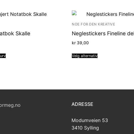
NOE FOR DEN KREATIVE
tatbok Skalle
Neglestickers Fineline d
kr
39,00
kurv
Velg alternativ
ADRESSE
ormeg.no
Modumveien 53
3410 Sylling