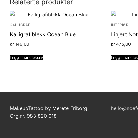
Relaterte produkter
KALLIGRAFI
INTERIØR
Kalligrafiblekk Ocean Blue
Linjert No
kr
149,00
kr
475,00
Legg i handlekurv
Legg i handle
MakeupTattoo by Merete Friborg
hello@noef
Org.nr. 983 820 018