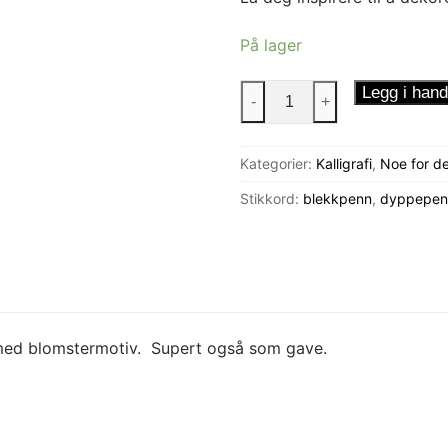
På lager
Dyppepenn
Legg i hand
-
+
i
glass
Kategorier:
Kalligrafi
,
Noe for de
antall
Stikkord:
blekkpenn
,
dyppepen
 med blomstermotiv. Supert også som gave.