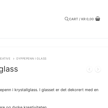
CART
/
KR
0,00
Search for:
REATIVE
DYPPEPENN I GLASS
glass
enn i krystallglass. I glasset er det dekorert med en
ere og dyrke kreativiteten.