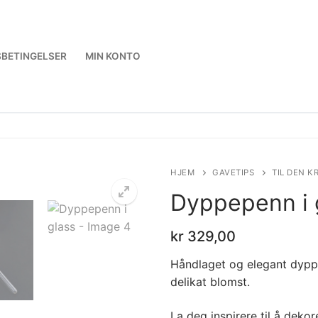
BETINGELSER
MIN KONTO
HJEM
GAVETIPS
TIL DEN K
Dyppepenn i 
kr
329,00
Håndlaget og elegant dyppep
delikat blomst.
La deg inspirere til å dekor