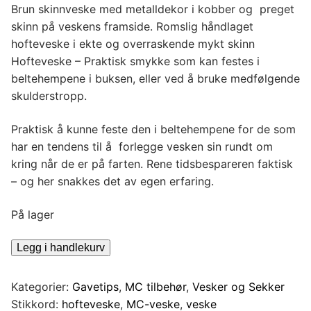
Brun skinnveske med metalldekor i kobber og preget
skinn på veskens framside. Romslig håndlaget
hofteveske i ekte og overraskende mykt skinn
Hofteveske – Praktisk smykke som kan festes i
beltehempene i buksen, eller ved å bruke medfølgende
skulderstropp.
Praktisk å kunne feste den i beltehempene for de som
har en tendens til å forlegge vesken sin rundt om
kring når de er på farten. Rene tidsbespareren faktisk
– og her snakkes det av egen erfaring.
På lager
Hofteveske
Legg i handlekurv
-
Praktisk
Kategorier:
Gavetips
,
MC tilbehør
,
Vesker og Sekker
smykke
Stikkord:
hofteveske
,
MC-veske
,
veske