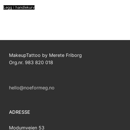
Legg i handlekurv
MakeupTattoo by Merete Friborg
Org.nr. 983 820 018
hello@noeformeg.no
ADRESSE
Modumveien 53