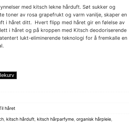
nnelser med kitsch lekne hårduft. Søt sukker og
te toner av rosa grapefrukt og varm vanilje, skaper en
 i håret ditt. Hvert flipp med håret gir en følelse av
lett i håret og på kroppen med Kitsch deodoriserende
tentert lukt-eliminerende teknologi for å fremkalle en
l.
lekurv
Til håret
ch
,
kitsch hårduft
,
kitsch hårparfyme
,
organisk hårpleie
,