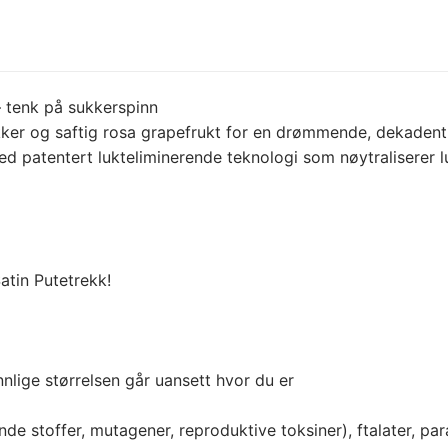
 – tenk på sukkerspinn
ukker og saftig rosa grapefrukt for en drømmende, dekaden
med patentert lukteliminerende teknologi som nøytraliserer l
atin Putetrekk!
nnlige størrelsen går uansett hvor du er
ende stoffer, mutagener, reproduktive toksiner), ftalater, p