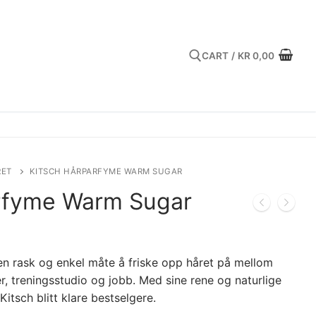
CART
/
KR
0,00
Search for:
RET
KITSCH HÅRPARFYME WARM SUGAR
rfyme Warm Sugar
en rask og enkel måte å friske opp håret på mellom
er, treningsstudio og jobb. Med sine rene og naturlige
itsch blitt klare bestselgere.