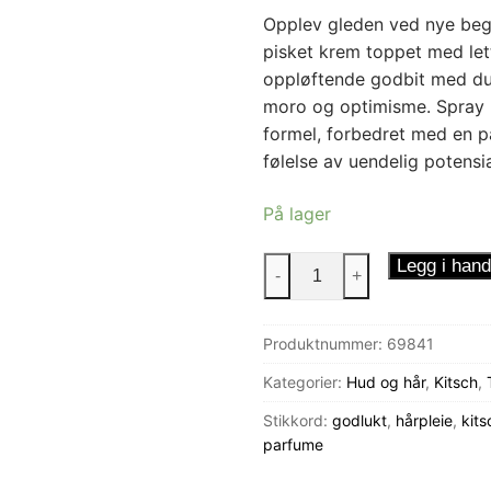
Opplev gleden ved nye begy
pisket krem ​toppet med let
oppløftende godbit med duft
moro og optimisme.
Spray 
formel, forbedret med en pa
følelse av uendelig potensia
På lager
Kitsch
Legg i hand
-
+
Hårparfyme
Warm
Produktnummer:
69841
Sugar
antall
Kategorier:
Hud og hår
,
Kitsch
,
Stikkord:
godlukt
,
hårpleie
,
kits
parfume