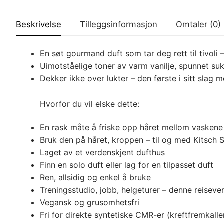
Beskrivelse
Tilleggsinformasjon
Omtaler (0)
En søt gourmand duft som tar deg rett til tivoli
Uimotståelige toner av varm vanilje, spunnet s
Dekker ikke over lukter – den første i sitt slag 
Hvorfor du vil elske dette:
En rask måte å friske opp håret mellom vaskene
Bruk den på håret, kroppen – til og med Kitsch S
Laget av et verdenskjent dufthus
Finn en solo duft eller lag for en tilpasset duft
Ren, allsidig og enkel å bruke
Treningsstudio, jobb, helgeturer – denne reiseve
Vegansk og grusomhetsfri
Fri for direkte syntetiske CMR-er (kreftfremkall