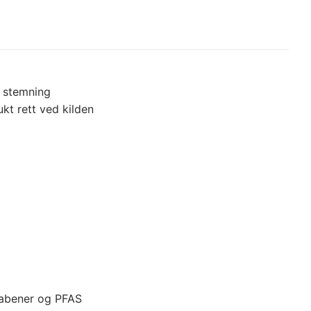
t stemning
ukt rett ved kilden
arabener og PFAS