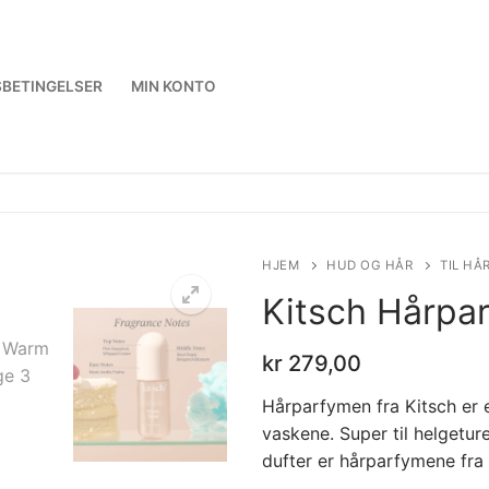
BETINGELSER
MIN KONTO
HJEM
HUD OG HÅR
TIL HÅ
Kitsch Hårpa
kr
279,00
Hårparfymen fra Kitsch er 
vaskene. Super til helgetur
dufter er hårparfymene fra K