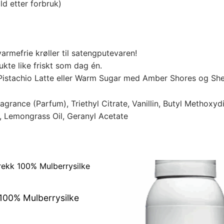
ld etter forbruk)
armefrie krøller til satengputevaren!
ukte like friskt som dag én.
r Pistachio Latte eller Warm Sugar med Amber Shores og Sh
agrance (Parfum), Triethyl Citrate, Vanillin, Butyl Methoxyd
e, Lemongrass Oil, Geranyl Acetate
100% Mulberrysilke