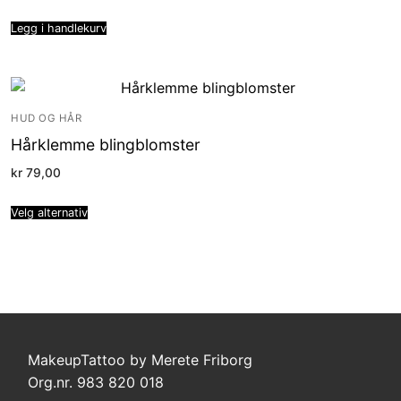
Legg i handlekurv
HUD OG HÅR
Hårklemme blingblomster
kr
79,00
Velg alternativ
MakeupTattoo by Merete Friborg
Org.nr. 983 820 018