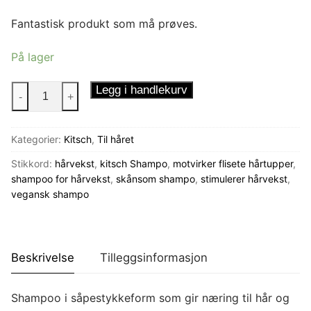
Fantastisk produkt som må prøves.
På lager
Kitsch
Legg i handlekurv
-
+
Shampoo
Tea
Kategorier:
Kitsch
,
Til håret
Tree
antall
Stikkord:
hårvekst
,
kitsch Shampo
,
motvirker flisete hårtupper
,
shampoo for hårvekst
,
skånsom shampo
,
stimulerer hårvekst
,
vegansk shampo
Beskrivelse
Tilleggsinformasjon
Shampoo i såpestykkeform som gir næring til hår og