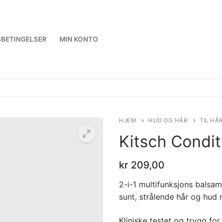
BETINGELSER
MIN KONTO
HJEM
HUD OG HÅR
TIL HÅ
Kitsch Condit
kr
209,00
2-i-1 multifunksjons balsa
sunt, strålende hår og hud
Kliniske testet og trygg for