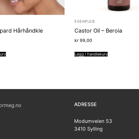
EGENPLEIE
opard Hårhåndkle
Castor Oil – Beroia
kr
99,00
kurv
Legg i handlekurv
ADRESSE
ormeg.no
Modumveien 53
3410 Sylling