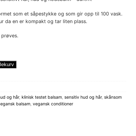
rmet som et såpestykke og som gir opp til 100 vask.
r da en er kompakt og tar liten plass.
 prøves.
lekurv
ud og hår
,
klinisk testet balsam
,
sensitiv hud og hår
,
skånsom
vegansk balsam
,
vegansk conditioner