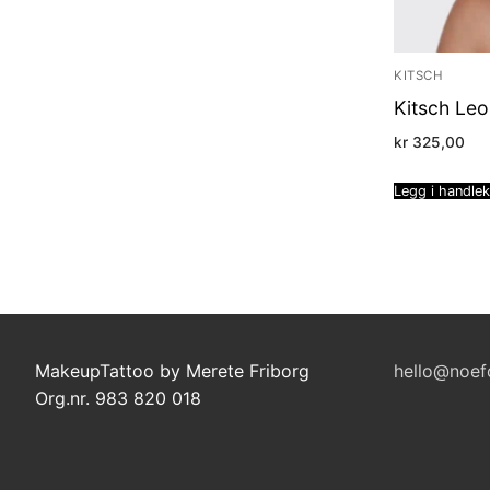
KITSCH
Kitsch Le
kr
325,00
Legg i handle
MakeupTattoo by Merete Friborg
hello@noef
Org.nr. 983 820 018