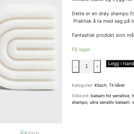
Dette er en drøy shampo fo
Praktisk å ta med seg på tu
Fantastisk produkt som må
På lager
Kitsch
Legg i hand
-
+
Conditioner
Ultra
Kategorier:
Kitsch
,
Til håret
Sensitiv
antall
Stikkord:
balsam for sensitive
,
h
shampo
,
ultra sensitiv balsam
,