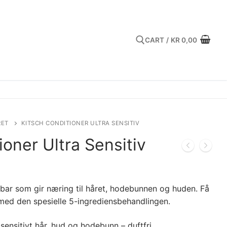
CART
/
KR
0,00
Search for:
RET
KITSCH CONDITIONER ULTRA SENSITIV
ioner Ultra Sensitiv
mbar som gir næring til håret, hodebunnen og huden. Få
 med den spesielle 5-ingrediensbehandlingen.
 sensitivt hår, hud og hodebunn – duftfri.