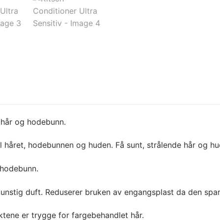
l hår og hodebunn.
il håret, hodebunnen og huden. Få sunt, strålende hår og h
g hodebunn.
og kunstig duft. Reduserer bruken av engangsplast da den sp
tene er trygge for fargebehandlet hår.