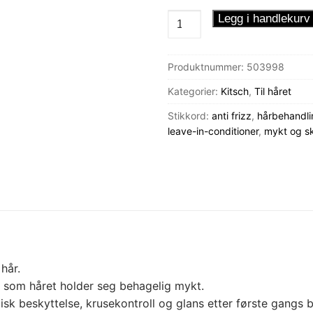
Kitsch
Legg i handlekurv
Shine
Serum
Produktnummer:
503998
antall
Kategorier:
Kitsch
,
Til håret
Stikkord:
anti frizz
,
hårbehandli
leave-in-conditioner
,
mykt og s
hår.
g som håret holder seg behagelig mykt.
k beskyttelse, krusekontroll og glans etter første gangs 