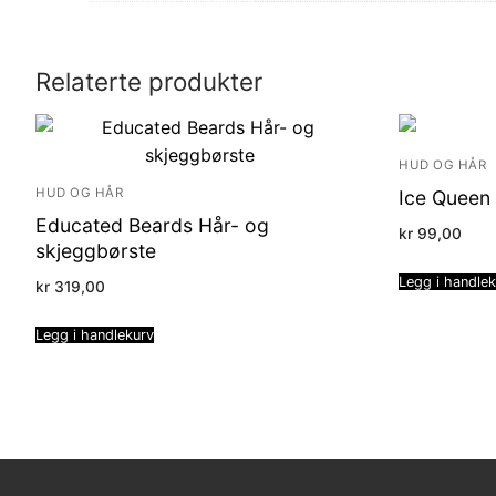
Relaterte produkter
HUD OG HÅR
HUD OG HÅR
Ice Queen
Educated Beards Hår- og
kr
99,00
skjeggbørste
Legg i handle
kr
319,00
Legg i handlekurv