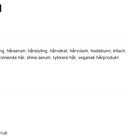
ng
,
hårserum
,
hårstyling
,
hårvekst
,
hårvolum
,
hodebunn
,
kitsch
,
kinnende hår
,
shine serum
,
tykkere hår
,
vegansk hårprodukt
bruk