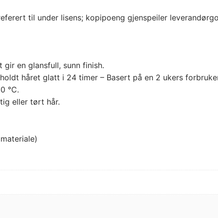
eferert til under lisens; kopipoeng gjenspeiler leverandørg
gir en glansfull, sunn finish.
holdt håret glatt i 24 timer – Basert på en 2 ukers forbruk
30 °C.
g eller tørt hår.
 materiale)