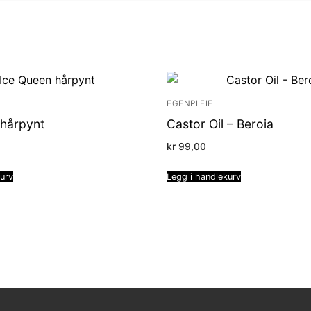
EGENPLEIE
 hårpynt
Castor Oil – Beroia
kr
99,00
kurv
Legg i handlekurv