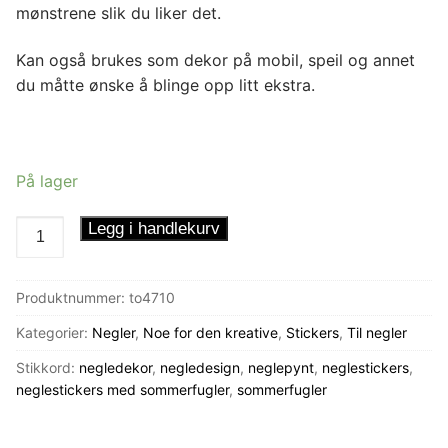
mønstrene slik du liker det.
Kan også brukes som dekor på mobil, speil og annet
du måtte ønske å blinge opp litt ekstra.
På lager
Neglestickers
Legg i handlekurv
Blå
Sommerfugler
Produktnummer:
to4710
antall
Kategorier:
Negler
,
Noe for den kreative
,
Stickers
,
Til negler
Stikkord:
negledekor
,
negledesign
,
neglepynt
,
neglestickers
,
neglestickers med sommerfugler
,
sommerfugler