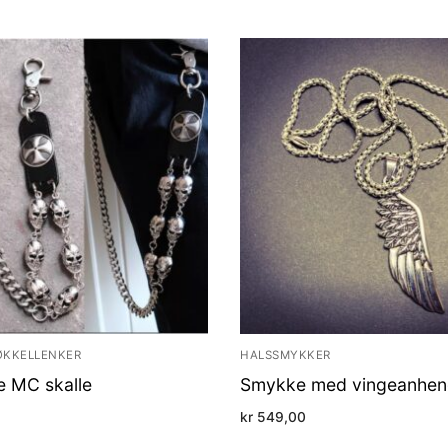
ØKKELLENKER
HALSSMYKKER
e MC skalle
Smykke med vingeanhe
kr
549,00