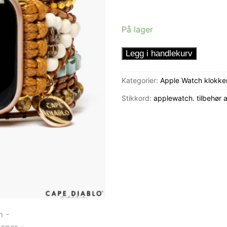
På lager
Klokkereim
Legg i handlekurv
-
Blue
Kategorier:
Apple Watch klokke
EarthJasper
Stikkord:
applewatch. tilbehør
antall