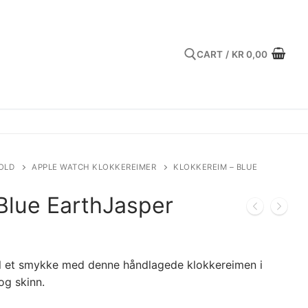
CART
/
KR
0,00
Search for:
OLD
APPLE WATCH KLOKKEREIMER
KLOKKEREIM – BLUE
Blue EarthJasper
il et smykke med denne håndlagede klokkereimen i
 og skinn.