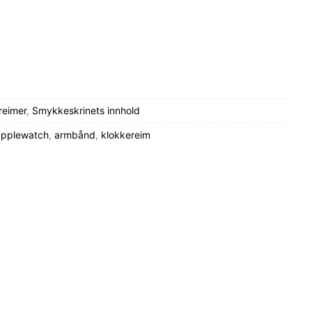
reimer
,
Smykkeskrinets innhold
 applewatch
,
armbånd
,
klokkereim