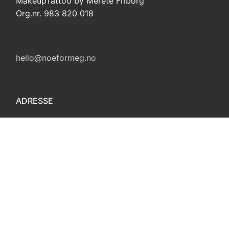
MakeupTattoo by Merete Friborg
Org.nr. 983 820 018
hello@noeformeg.no
ADRESSE
Modumveien 53
3410 Sylling