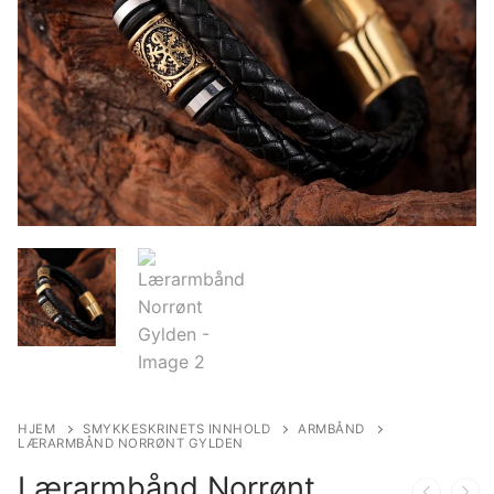
HJEM
SMYKKESKRINETS INNHOLD
ARMBÅND
LÆRARMBÅND NORRØNT GYLDEN
Lærarmbånd Norrønt