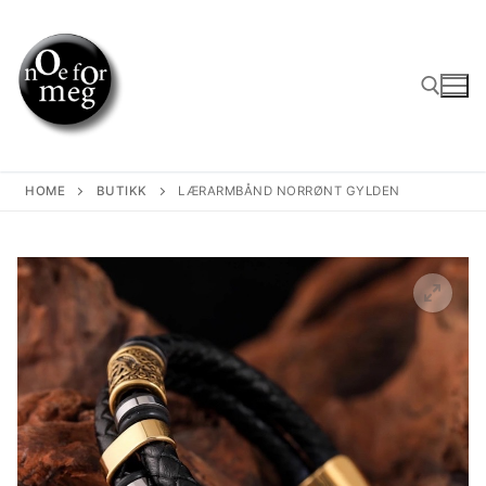
Skip
to
content
Search for:
HOME
BUTIKK
LÆRARMBÅND NORRØNT GYLDEN