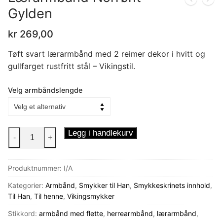
Gylden
kr
269,00
Tøft svart lærarmbånd med 2 reimer dekor i hvitt og
gullfarget rustfritt stål – Vikingstil.
Velg armbåndslengde
Lærarmbånd
Legg i handlekurv
-
+
Norrønt
Gylden
Produktnummer:
I/A
antall
Kategorier:
Armbånd
,
Smykker til Han
,
Smykkeskrinets innhold
,
Til Han
,
Til henne
,
Vikingsmykker
Stikkord:
armbånd med flette
,
herrearmbånd
,
lærarmbånd
,