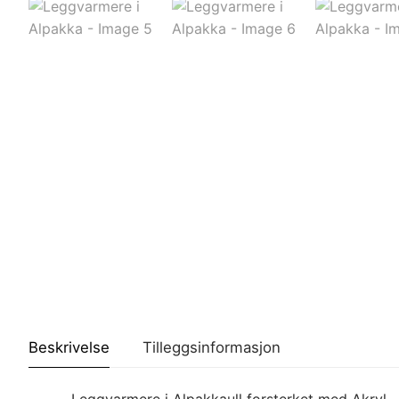
Beskrivelse
Tilleggsinformasjon
Leggvarmere i Alpakkaull forsterket med Akryl.