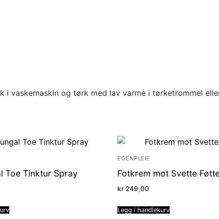
ask i vaskemaskin og tørk med lav varme i tørketrommel eller
EGENPLEIE
l Toe Tinktur Spray
Fotkrem mot Svette Føtt
kr
249,00
kurv
Legg i handlekurv