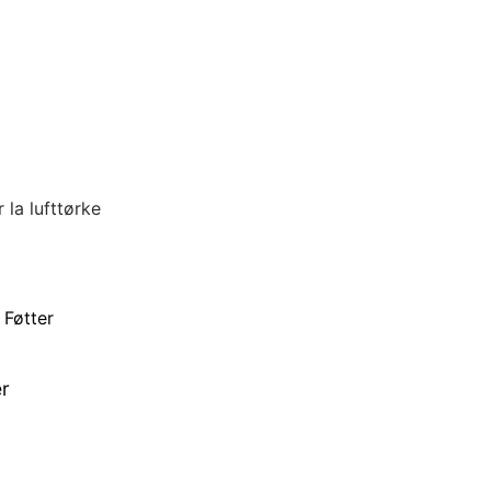
 la lufttørke
er