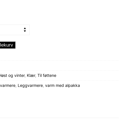
lekurv
Høst og vinter
,
Klær
,
Til føttene
gvarmere
,
Leggvarmere
,
varm med alpakka