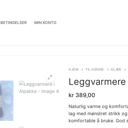
BETINGELSER
MIN KONTO
HJEM
TIL HENNE
KLÆR
Leggvarmere 
kr
389,00
Naturlig varme og komfortab
lag med mønstret strikk og
komfortable å bruke. God st