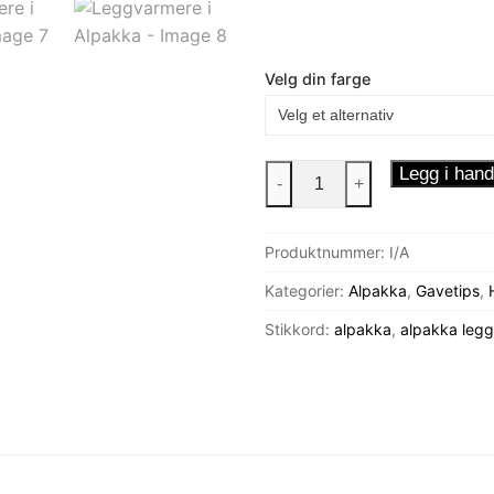
Velg din farge
Leggvarmere
Legg i hand
-
+
i
Alpakka
Produktnummer:
I/A
antall
Kategorier:
Alpakka
,
Gavetips
,
Stikkord:
alpakka
,
alpakka leg