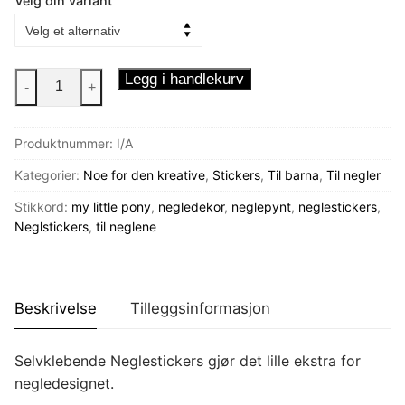
Velg din variant
Neglestickers
Legg i handlekurv
-
+
My
Little
Produktnummer:
I/A
Pony
antall
Kategorier:
Noe for den kreative
,
Stickers
,
Til barna
,
Til negler
Stikkord:
my little pony
,
negledekor
,
neglepynt
,
neglestickers
,
Neglstickers
,
til neglene
Beskrivelse
Tilleggsinformasjon
Selvklebende Neglestickers gjør det lille ekstra for
negledesignet.