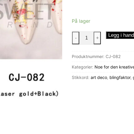
På lager
Neglestickers
Legg i hand
-
+
Ballerina
antall
Produktnummer:
CJ-082
Kategorier:
Noe for den kreativ
Stikkord:
art deco
,
blingfaktor
,