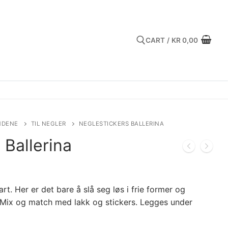
CART
/
KR
0,00
Search for:
NDENE
TIL NEGLER
NEGLESTICKERS BALLERINA
 Ballerina
art. Her er det bare å slå seg løs i frie former og
 Mix og match med lakk og stickers. Legges under