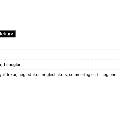
lekurv
e
,
Til negler
gulldekor
,
negledekor
,
neglestickers
,
sommerfugler
,
til neglene