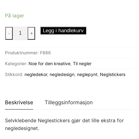
På lager
Neglestickers
Legg i handlekurv
-
+
Gøye
skaller
Produktnummer:
F886
antall
Kategorier:
Noe for den kreative
,
Til negler
Stikkord:
negledekor
,
negledesign
,
neglepynt
,
Neglstickers
Beskrivelse
Tilleggsinformasjon
Selvklebende Neglestickers gjør det lille ekstra for
negledesignet.