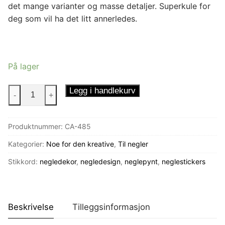
det mange varianter og masse detaljer. Superkule for
deg som vil ha det litt annerledes.
På lager
Neglestickers
Legg i handlekurv
-
+
Mandala
antall
Produktnummer:
CA-485
Kategorier:
Noe for den kreative
,
Til negler
Stikkord:
negledekor
,
negledesign
,
neglepynt
,
neglestickers
Beskrivelse
Tilleggsinformasjon