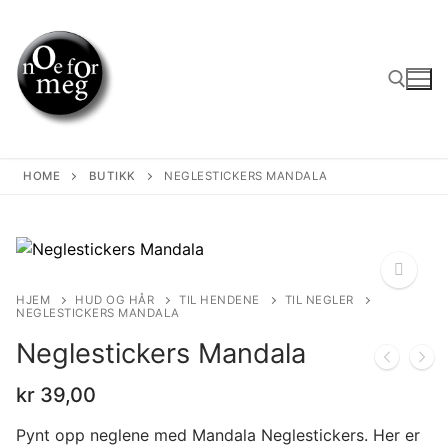
Skip
to
content
Search for:
HOME
BUTIKK
NEGLESTICKERS MANDALA
HJEM
HUD OG HÅR
TIL HENDENE
TIL NEGLER
NEGLESTICKERS MANDALA
🔍
Neglestickers Mandala
kr
39,00
Pynt opp neglene med Mandala Neglestickers. Her er