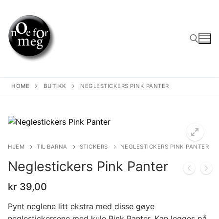
Skip
to
content
Search for:
HOME
BUTIKK
NEGLESTICKERS PINK PANTER
HJEM
TIL BARNA
STICKERS
NEGLESTICKERS PINK PANTER
Neglestickers Pink Panter
kr
39,00
Pynt neglene litt ekstra med disse gøye
neglestickersene med kule Pink Panter. Kan legges på