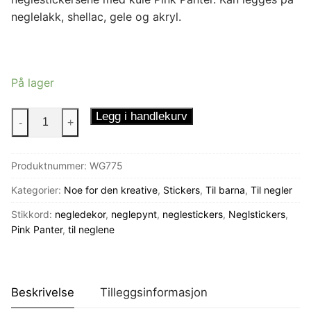
neglelakk, shellac, gele og akryl.
På lager
Neglestickers
Legg i handlekurv
-
+
Pink
Panter
Produktnummer:
WG775
antall
Kategorier:
Noe for den kreative
,
Stickers
,
Til barna
,
Til negler
Stikkord:
negledekor
,
neglepynt
,
neglestickers
,
Neglstickers
,
Pink Panter
,
til neglene
Beskrivelse
Tilleggsinformasjon