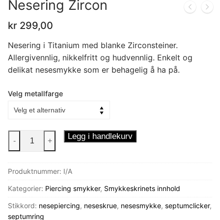
Nesering Zircon
kr
299,00
Nesering i Titanium med blanke Zirconsteiner.
Allergivennlig, nikkelfritt og hudvennlig. Enkelt og
delikat nesesmykke som er behagelig å ha på.
Velg metallfarge
Nesering
Legg i handlekurv
-
+
Zircon
antall
Produktnummer:
I/A
Kategorier:
Piercing smykker
,
Smykkeskrinets innhold
Stikkord:
nesepiercing
,
neseskrue
,
nesesmykke
,
septumclicker
,
septumring