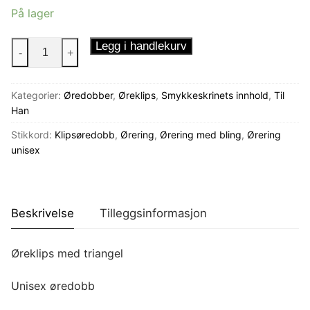
På lager
Øreklips
Legg i handlekurv
-
+
med
triangel
Kategorier:
Øredobber
,
Øreklips
,
Smykkeskrinets innhold
,
Til
antall
Han
Stikkord:
Klipsøredobb
,
Ørering
,
Ørering med bling
,
Ørering
unisex
Beskrivelse
Tilleggsinformasjon
Øreklips med triangel
Unisex øredobb