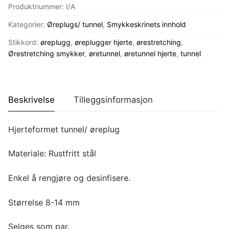
Produktnummer:
I/A
Kategorier:
Øreplugs/ tunnel
,
Smykkeskrinets innhold
Stikkord:
øreplugg
,
øreplugger hjerte
,
ørestretching
,
Ørestretching smykker
,
øretunnel
,
øretunnel hjerte
,
tunnel
Beskrivelse
Tilleggsinformasjon
Hjerteformet tunnel/ øreplug
Materiale: Rustfritt stål
Enkel å rengjøre og desinfisere.
Størrelse 8-14 mm
Selges som par.