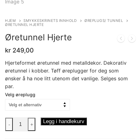
HJEM
SMYKKESKRINETS INNHOLD
ØREPLUGS/ TUNNEL
ØRETUNNEL HJERTE
Øretunnel Hjerte
kr
249,00
Hjerteformet øretunnel med metalldekor. Dekorativ
øretunnel i kobber. Tøff øreplugger for deg som
ønsker å ha noe litt utenom det vanlige. Selges som
par.
Velg øreplugg
Øretunnel
Legg i handlekurv
-
+
Hjerte
antall