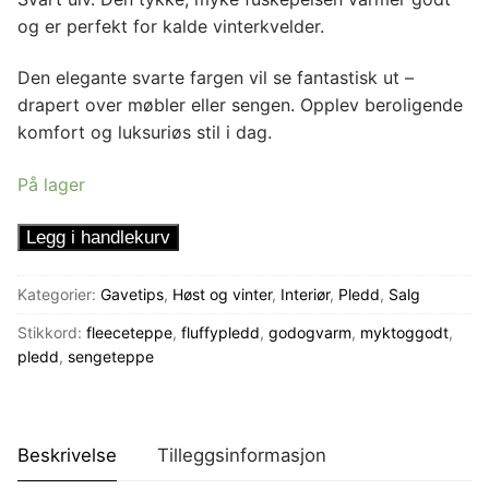
og er perfekt for kalde vinterkvelder.
Den elegante svarte fargen vil se fantastisk ut –
drapert over møbler eller sengen. Opplev beroligende
komfort og luksuriøs stil i dag.
På lager
Pledd
Legg i handlekurv
Svart
ulv
Kategorier:
Gavetips
,
Høst og vinter
,
Interiør
,
Pledd
,
Salg
antall
Stikkord:
fleeceteppe
,
fluffypledd
,
godogvarm
,
myktoggodt
,
pledd
,
sengeteppe
Beskrivelse
Tilleggsinformasjon