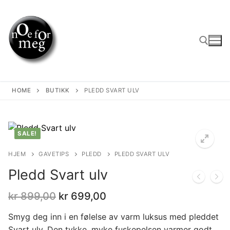
Skip
to
content
Search for:
HOME
BUTIKK
PLEDD SVART ULV
SALE!
HJEM
GAVETIPS
PLEDD
PLEDD SVART ULV
Pledd Svart ulv
Opprinnelig
Nåværende
kr
899,00
kr
699,00
pris
pris
var:
er:
Smyg deg inn i en følelse av varm luksus med pleddet
kr 899,00.
kr 699,00.
Svart ulv. Den tykke, myke fuskepelsen varmer godt