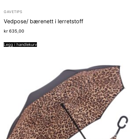
GAVETIPS
Vedpose/ bærenett i lerretstoff
kr
635,00
Legg i handlekurv