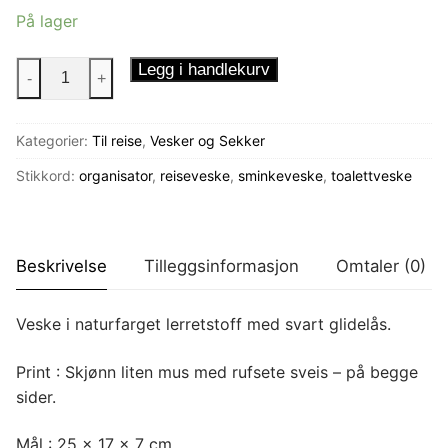
På lager
Reiseveske
Legg i handlekurv
-
+
Rufsete
Mus
Kategorier:
Til reise
,
Vesker og Sekker
antall
Stikkord:
organisator
,
reiseveske
,
sminkeveske
,
toalettveske
Beskrivelse
Tilleggsinformasjon
Omtaler (0)
Veske i naturfarget lerretstoff med svart glidelås.
Print : Skjønn liten mus med rufsete sveis – på begge
sider.
Mål : 25 x 17 x 7 cm