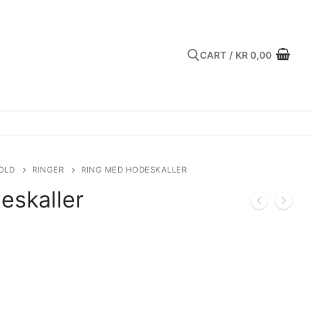
CART
/
KR
0,00
Search for:
OLD
RINGER
RING MED HODESKALLER
eskaller