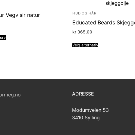
HUD OG HÅR
r Vegvisir natur
Educated Beards Skjeggo
kr
365,00
kurv
Velg alternativ
ADRESSE
ormeg.no
Modumveien 53
3410 Sylling