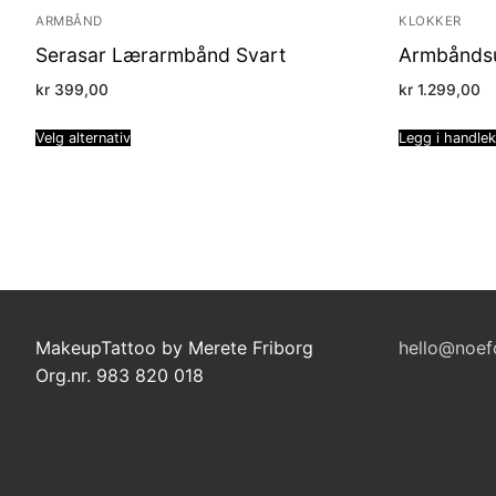
ARMBÅND
KLOKKER
Serasar Lærarmbånd Svart
Armbåndsu
kr
399,00
kr
1.299,00
Velg alternativ
Legg i handle
MakeupTattoo by Merete Friborg
hello@noef
Org.nr. 983 820 018