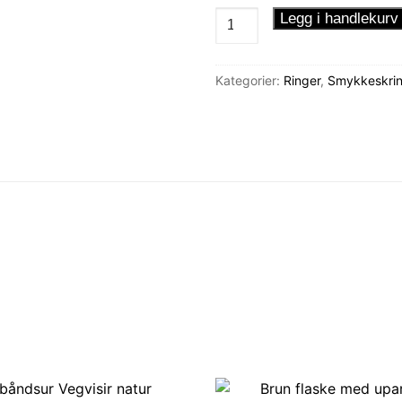
Ring
Legg i handlekurv
med
hodeskaller
Kategorier:
Ringer
,
Smykkeskrin
antall