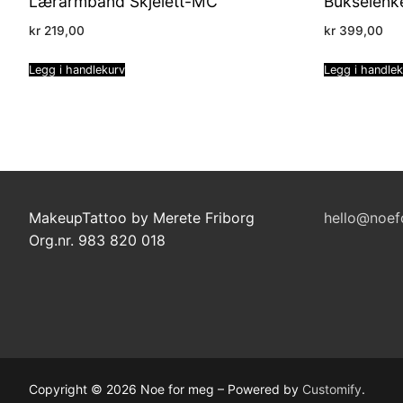
Lærarmbånd Skjelett-MC
Bukselenk
kr
219,00
kr
399,00
Legg i handlekurv
Legg i handle
MakeupTattoo by Merete Friborg
hello@noef
Org.nr. 983 820 018
Copyright © 2026 Noe for meg – Powered by
Customify
.