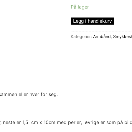
På lager
Sett
Legg i handlekurv
med
perlearmbånd
Kategorier:
Armbånd
,
Smykkeskr
-
Black
Silver
Star
antall
sammen eller hver for seg.
, neste er 1,5 cm x 10cm med perler, øvrige er som på bild