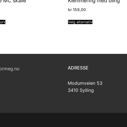
e MC skalle
Klemmering med bling
kr
159,00
kurv
Velg alternativ
ADRESSE
ormeg.no
Modumveien 53
3410 Sylling