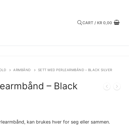
CART
/
KR
0,00
Search for:
OLD
ARMBÅND
SETT MED PERLEARMBÅND – BLACK SILVER
learmbånd – Black
learmbånd, kan brukes hver for seg eller sammen.