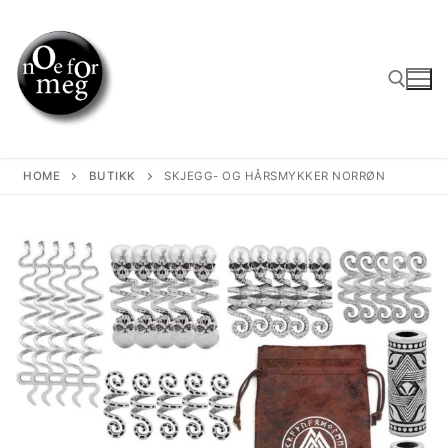
Skip
to
content
Search for:
HOME
BUTIKK
SKJEGG- OG HÅRSMYKKER NORRØN