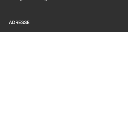
ADRESSE
Modumveien 53
3410 Sylling