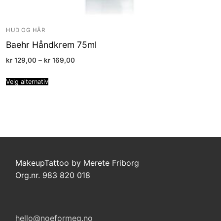
HUD OG HÅR
Baehr Håndkrem 75ml
Price
kr
129,00
–
kr
169,00
range:
kr 129,00
through
Velg alternativ
kr 169,00
MakeupTattoo by Merete Friborg
Org.nr. 983 820 018
hello@noeformeg.no