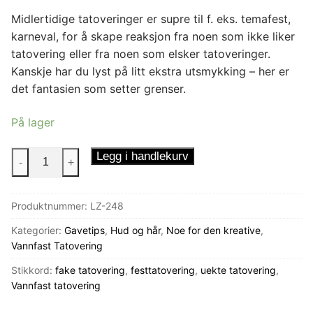
Midlertidige tatoveringer er supre til f. eks. temafest,
karneval, for å skape reaksjon fra noen som ikke liker
tatovering eller fra noen som elsker tatoveringer.
Kanskje har du lyst på litt ekstra utsmykking – her er
det fantasien som setter grenser.
På lager
Tatovering
Legg i handlekurv
-
+
Blomsterkvast
antall
Produktnummer:
LZ-248
Kategorier:
Gavetips
,
Hud og hår
,
Noe for den kreative
,
Vannfast Tatovering
Stikkord:
fake tatovering
,
festtatovering
,
uekte tatovering
,
Vannfast tatovering