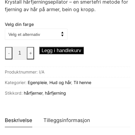
Krystall hårfjerningsepilator – en smertefri metode for
fjerning av hår på armer, bein og kropp.
Velg din farge
Krystall
Legg i handlekurv
-
+
hårfjerner
antall
Produktnummer:
I/A
Kategorier:
Egenpleie
,
Hud og hår
,
Til henne
Stikkord:
hårfjerner
,
hårfjerning
Beskrivelse
Tilleggsinformasjon