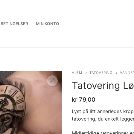
BETINGELSER
MIN KONTO
HJEM
TATOVERING
VANNFA
Tatovering Lø
kr
79,00
Lyst på litt annerledes kr
tatovering, du enkelt legge
Midlertidige tatoveringer er