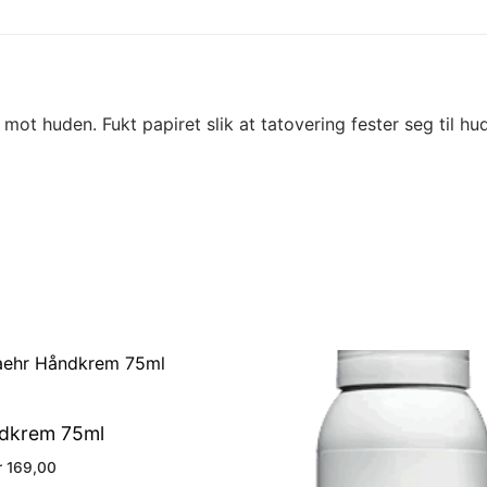
t huden. Fukt papiret slik at tatovering fester seg til hude
dkrem 75ml
Price
r
169,00
range: