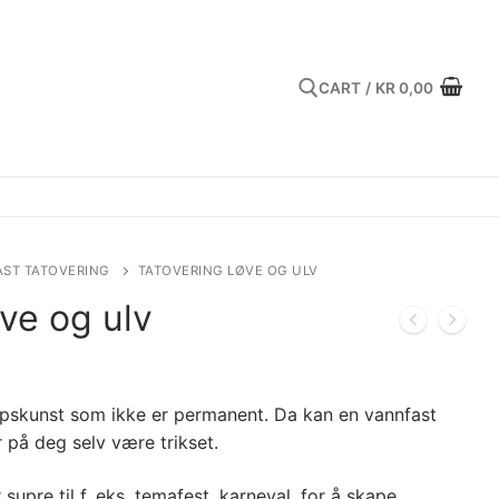
CART
/
KR
0,00
Search for:
ST TATOVERING
TATOVERING LØVE OG ULV
ve og ulv
oppskunst som ikke er permanent. Da kan en vannfast
r på deg selv være trikset.
 supre til f. eks. temafest, karneval, for å skape