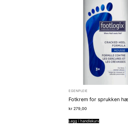
kr 129,00
through
kr 169,00
EGENPLEIE
Fotkrem for sprukken hæ
kr
279,00
Legg i handlekurv