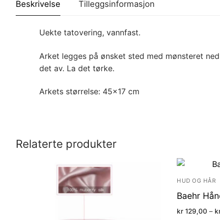
Beskrivelse
Tilleggsinformasjon
Uekte tatovering, vannfast.
Arket legges på ønsket sted med mønsteret ned mo
det av. La det tørke.
Arkets størrelse: 45×17 cm
Relaterte produkter
HUD OG HÅR
Baehr Hån
kr
129,00
–
k