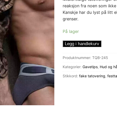
reaksjon fra noen som ikke 
Kanskje har du lyst på litt
grenser.
På lager
Tatovering
Legg i handlekurv
Løve
og
Produktnummer:
TQB-245
ulv
Kategorier:
Gavetips
,
Hud og hå
antall
Stikkord:
fake tatovering
,
festt