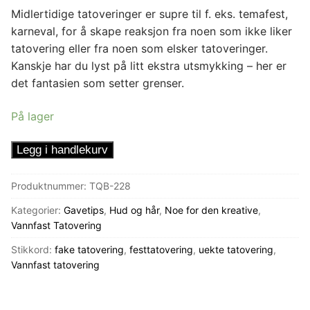
Midlertidige tatoveringer er supre til f. eks. temafest,
karneval, for å skape reaksjon fra noen som ikke liker
tatovering eller fra noen som elsker tatoveringer.
Kanskje har du lyst på litt ekstra utsmykking – her er
det fantasien som setter grenser.
På lager
Tatovering
Legg i handlekurv
Tidsvirvel
antall
Produktnummer:
TQB-228
Kategorier:
Gavetips
,
Hud og hår
,
Noe for den kreative
,
Vannfast Tatovering
Stikkord:
fake tatovering
,
festtatovering
,
uekte tatovering
,
Vannfast tatovering