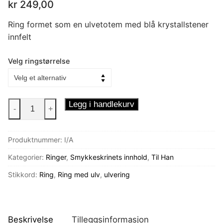
kr
249,00
Ring formet som en ulvetotem med blå krystallstener
innfelt
Velg ringstørrelse
Ulvetotem
Legg i handlekurv
-
+
ring
antall
Produktnummer:
I/A
Kategorier:
Ringer
,
Smykkeskrinets innhold
,
Til Han
Stikkord:
Ring
,
Ring med ulv
,
ulvering
Beskrivelse
Tilleggsinformasjon