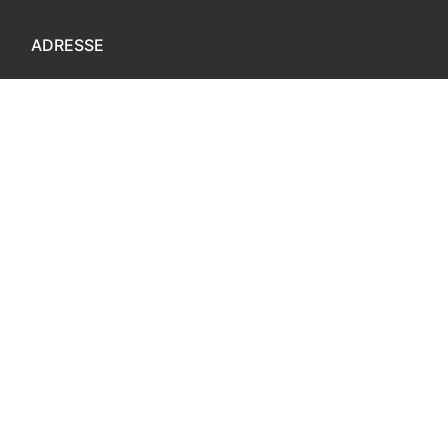
ADRESSE
Modumveien 53
3410 Sylling
Copyright © 2026 Noe for meg – Powered by
Customify
.