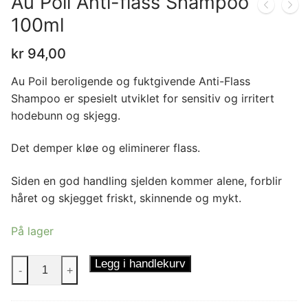
Au Poil Anti-flass Shampoo
100ml
kr
94,00
Au Poil beroligende og fuktgivende Anti-Flass
Shampoo er spesielt utviklet for sensitiv og irritert
hodebunn og skjegg.
Det demper kløe og eliminerer flass.
Siden en god handling sjelden kommer alene, forblir
håret og skjegget friskt, skinnende og mykt.
På lager
Au
Legg i handlekurv
-
+
Poil
Anti-