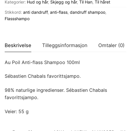
Kategorier:
Hud og hår
,
Skjegg og hår
,
Til Han
,
Til håret
flass
Shampoo
Stikkord:
anti dandruff
,
anti-flass
,
dandruff shampoo
,
100ml
Flassshampo
antall
Beskrivelse
Tilleggsinformasjon
Omtaler (0)
Au Poil Anti-flass Shampoo 100ml
Sébastien Chabals favorittsjampo.
98% naturlige ingredienser. Sébastien Chabals
favorittsjampo.
Veier: 55 g