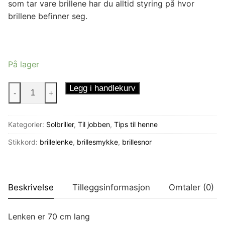
som tar vare brillene har du alltid styring på hvor
brillene befinner seg.
På lager
Brillelenke
Legg i handlekurv
-
+
Blomst
antall
Kategorier:
Solbriller
,
Til jobben
,
Tips til henne
Stikkord:
brillelenke
,
brillesmykke
,
brillesnor
Beskrivelse
Tilleggsinformasjon
Omtaler (0)
Lenken er 70 cm lang