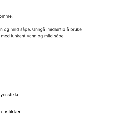
slomme.
n og mild såpe. Unngå imidlertid å bruke
ng med lunkent vann og mild såpe.
yenstikker