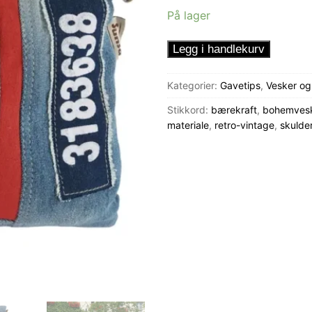
På lager
Crossbodyveske
Legg i handlekurv
store
røde
Kategorier:
Gavetips
,
Vesker og
antall
Stikkord:
bærekraft
,
bohemves
materiale
,
retro-vintage
,
skulde