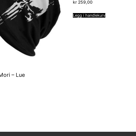
kr
259,00
Legg i handlekurv
ori – Lue