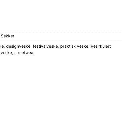
 Sekker
ke
,
designveske
,
festivalveske
,
praktisk veske
,
Resirkulert
rveske
,
streetwear