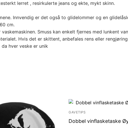
sterkt lerret , resirkulerte jeans og ekte, mykt skinn.
mene. Innvendig er det også to glidelommer og en glidelå
160 cm.
or vaskemaskinen. Smuss kan enkelt fjernes med lunkent van
ialet. Hvis det er skittent, anbefales rens eller rengjøri
 da hver veske er unik
GAVETIPS
Dobbel vinflasketaske Ø