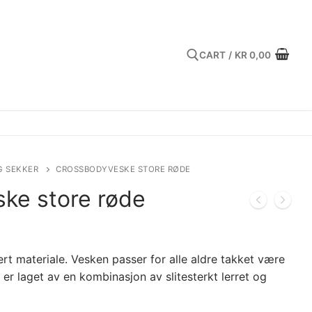
CART
/
KR
0,00
Search for:
G SEKKER
CROSSBODYVESKE STORE RØDE
ke store røde
lert materiale. Vesken passer for alle aldre takket være
n
er laget av en kombinasjon av slitesterkt lerret og