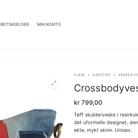
BETINGELSER
MIN KONTO
HJEM
GAVETIPS
VESKER O
Crossbodyves
kr
799,00
Tøff skulderveske i resirku
det uformelle designet, de
ekte, mykt skinn. Unisex.