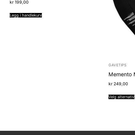
kr
199,00
Legg i handlekurv
GAVETIPS
Memento M
kr
249,00
Velg alternativ