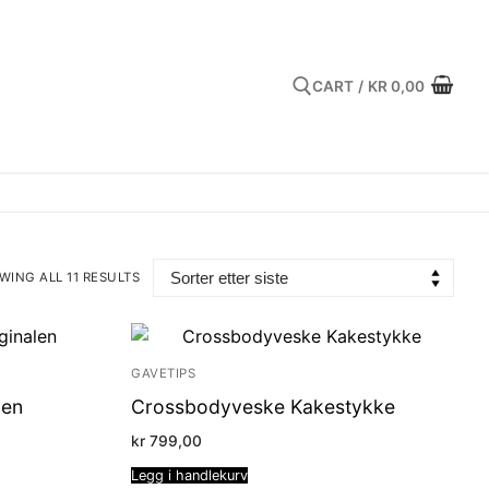
CART
/
KR
0,00
Search for:
WING ALL 11 RESULTS
TED
EST
GAVETIPS
len
Crossbodyveske Kakestykke
kr
799,00
Legg i handlekurv