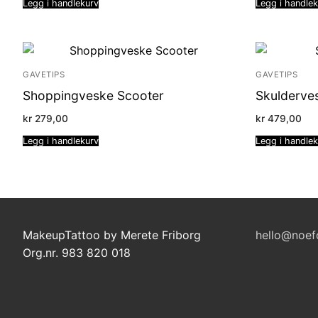
Legg i handlekurv
Legg i handle
GAVETIPS
GAVETIPS
Shoppingveske Scooter
Skulderve
kr
279,00
kr
479,00
Legg i handlekurv
Legg i handle
MakeupTattoo by Merete Friborg
hello@noef
Org.nr. 983 820 018