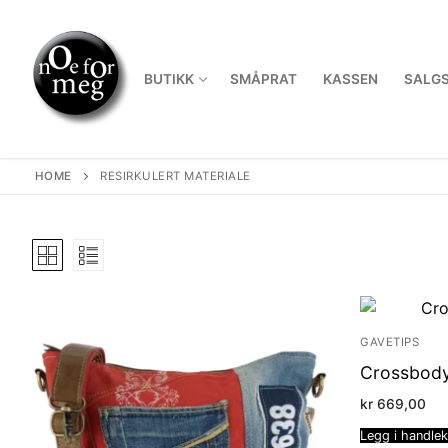
Skip
to
content
BUTIKK
SMÅPRAT
KASSEN
SALGS
HOME
RESIRKULERT MATERIALE
GAVETIPS
Crossbod
kr
669,00
Legg i handle