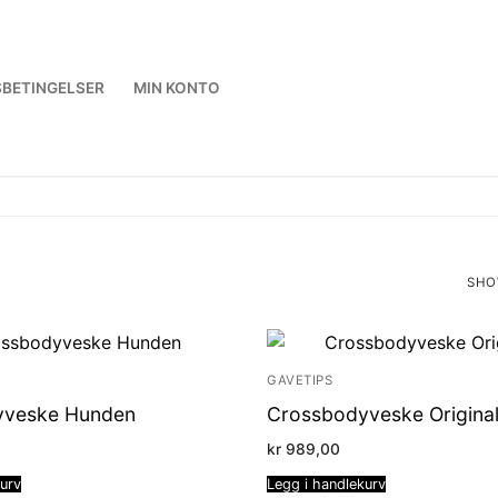
BETINGELSER
MIN KONTO
SHO
SOR
BY
LAT
GAVETIPS
yveske Hunden
Crossbodyveske Origina
kr
989,00
kurv
Legg i handlekurv