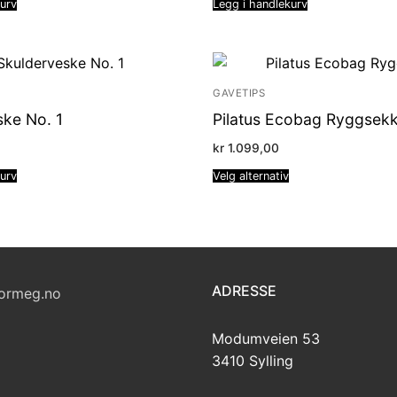
kurv
Legg i handlekurv
GAVETIPS
ske No. 1
Pilatus Ecobag Ryggsek
kr
1.099,00
kurv
Velg alternativ
ADRESSE
ormeg.no
Modumveien 53
3410 Sylling